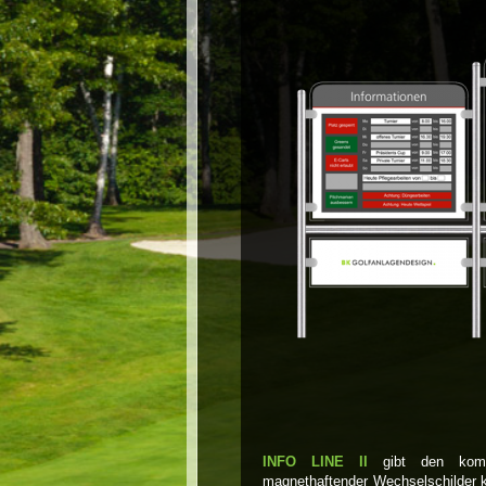
INFO LINE II
gibt den komple
magnethaftender Wechselschilder k